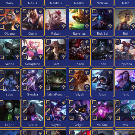
Nami
Nasus
Nautilus
Neeko
Nidalee
Nilah
Qiyana
Quinn
Rakan
Rammus
Rek'Sai
Rell
Senna
Seraphine
Sett
Shaco
Shen
Shyvana
Sylas
Syndra
Tahm Kench
Taliyah
Talon
Taric
Urgot
Varus
Vayne
Veigar
Vel'Koz
Vex