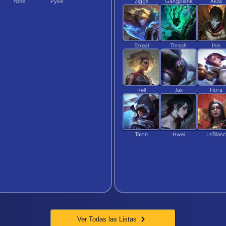
Yone
Pyke
Ziggs
Gangplank
Akali
Ezreal
Thresh
Jhin
Rell
Jax
Fiora
Talon
Hwei
LeBlanc
Ver Todas las Listas