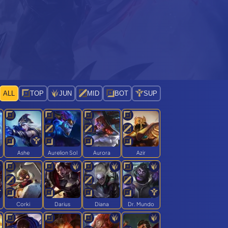
ALL
TOP
JUN
MID
BOT
SUP
Ashe
Aurelion Sol
Aurora
Azir
Corki
Darius
Diana
Dr. Mundo