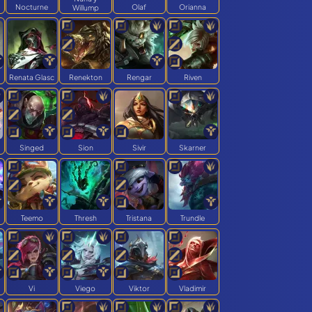
Nocturne
Olaf
Orianna
Willump
Renata Glasc
Renekton
Rengar
Riven
Singed
Sion
Sivir
Skarner
Teemo
Thresh
Tristana
Trundle
Vi
Viego
Viktor
Vladimir