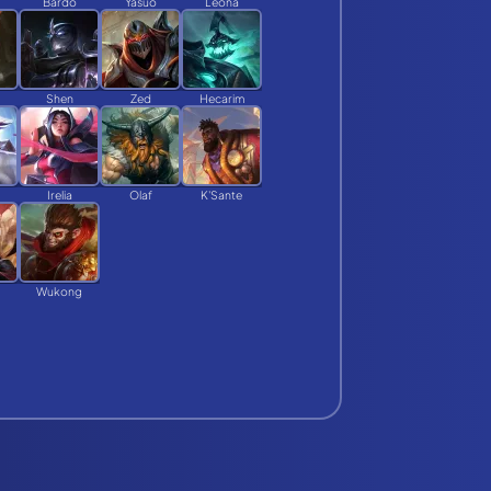
Bardo
Yasuo
Leona
Shen
Zed
Hecarim
Irelia
Olaf
K'Sante
Wukong