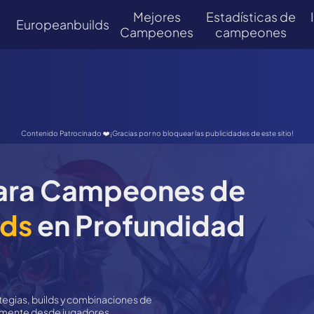
Mejores
Estadísticas de
Europeanbuilds
Campeones
campeones
Contenido Patrocinado ❤️¡Gracias por no bloquear las publicidades de este sitio!
para Campeones de
nds
en Profundidad
tegias, builds y combinaciones de
tamente desde jugadores