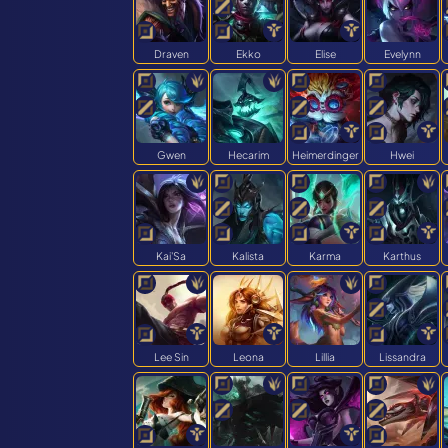
Draven
Ekko
Elise
Evelynn
Gwen
Hecarim
Heimerdinger
Hwei
Kai'Sa
Kalista
Karma
Karthus
Lee Sin
Leona
Lillia
Lissandra