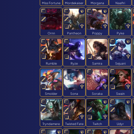
Miss Fortune
Mordekaiser
Morgana
Naafiri
Ornn
Pantheon
Poppy
Pyke
Rumble
Ryze
Samira
Sejuani
Smolder
Sona
Soraka
Swain
Tryndamere
Twisted Fate
Twitch
Udyr