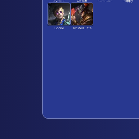
Syndra
Xerath
Pantheon
Poppy
Locke
Twisted Fate