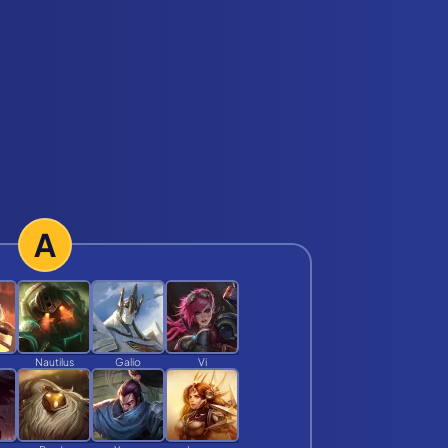
A
Nautilus
Galio
Vi