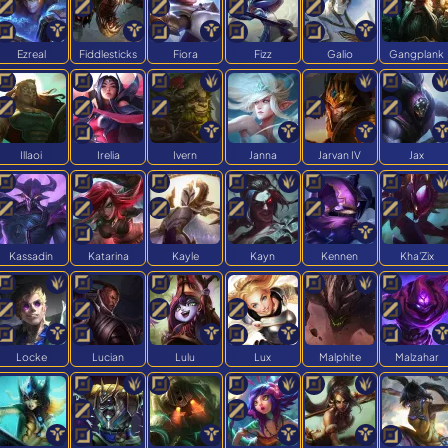
Ezreal
Fiddlesticks
Fiora
Fizz
Galio
Gangplank
Illaoi
Irelia
Ivern
Janna
Jarvan IV
Jax
Kassadin
Katarina
Kayle
Kayn
Kennen
Kha'Zix
Locke
Lucian
Lulu
Lux
Malphite
Malzahar