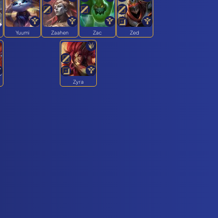
Yuumi
Zaahen
Zac
Zed
Zyra