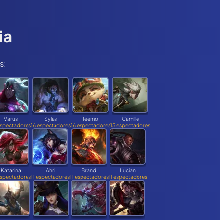
ia
s:
Varus
Sylas
Teemo
Camille
espectadores
16 espectadores
16 espectadores
15 espectadores
Katarina
Ahri
Brand
Lucian
espectadores
11 espectadores
11 espectadores
11 espectadores