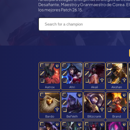
Desafiante, Maestro y Granmaestro de Corea. El
los mejores
Patch 26.15
.
Aatrox
Ahri
Akali
Akshan
Bardo
Bel'Veth
Blitzcrank
Brand