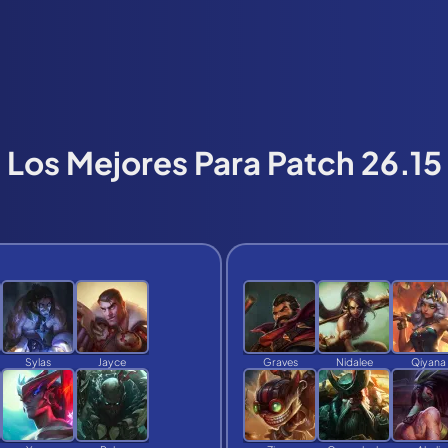
Los Mejores Para
Patch 26.15
Sylas
Jayce
Graves
Nidalee
Qiyana