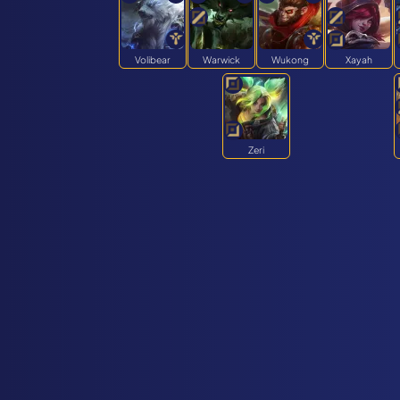
Volibear
Warwick
Wukong
Xayah
Zeri