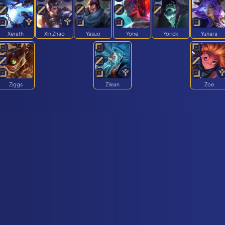
Xerath
Xin Zhao
Yasuo
Yone
Yorick
Yunara
Ziggs
Zilean
Zoe