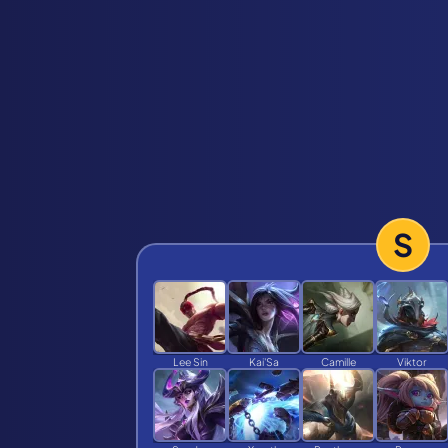
S
Lee Sin
Kai'Sa
Camille
Viktor