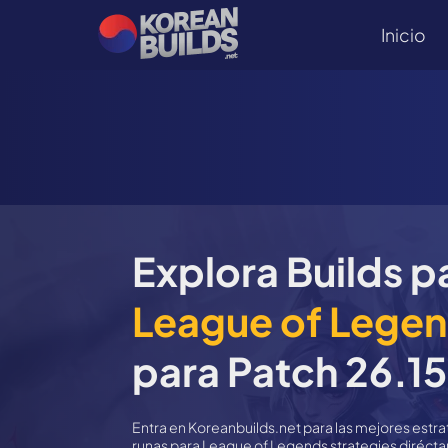
Inicio
Explora Builds 
League of Lege
para
Patch 26.15
Entra en Koreanbuilds.net para las mejores estra
runas para League of Legends strategies diréc