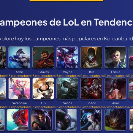
ampeones de LoL en Tendenc
xplore hoy los campeones más populares en Koreanbuild
Ashe
Graves
Vayne
Jhin
Locke
dores
18 espectadores
18 espectadores
18 espectadores
17 espectadores
17 espectadores
17 
Seraphine
Lux
Senna
Shaco
Akali
dores
14 espectadores
13 espectadores
13 espectadores
13 espectadores
12 espectadores
12 