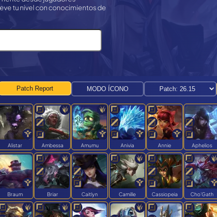
eve tu nivel con conocimientos de
Patch Report
MODO ÍCONO
Alistar
Ambessa
Amumu
Anivia
Annie
Aphelios
Braum
Briar
Caitlyn
Camille
Cassiopeia
Cho'Gath