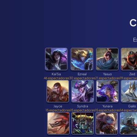
C
E
Kai'Sa
Ezreal
Yasuo
Zed
46 espectadores
30 espectadores
21 espectadores
19 especta
Jayce
Syndra
Yunara
Galio
15 espectadores
15 espectadores
15 espectadores
14 especta