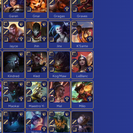
Garen
Gnar
Gragas
Graves
Jayce
Jhin
Jinx
K'Sante
Kindred
Kled
Kog'Maw
LeBlanc
Maokai
Maestro Yi
Mel
Milio
Nunu y